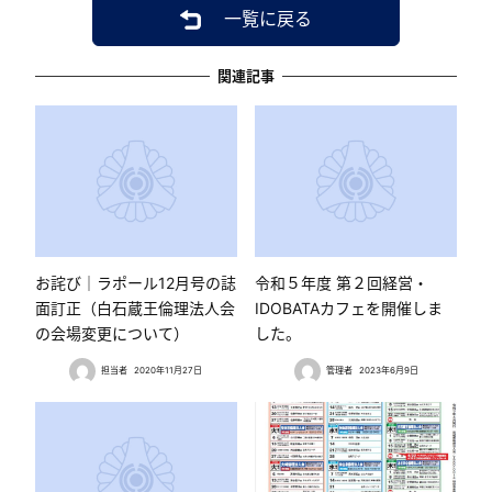
一覧に戻る
関連記事
お詫び｜ラポール12月号の誌
令和５年度 第２回経営・
面訂正（白石蔵王倫理法人会
IDOBATAカフェを開催しま
の会場変更について）
した。
担当者
2020年11月27日
管理者
2023年6月9日